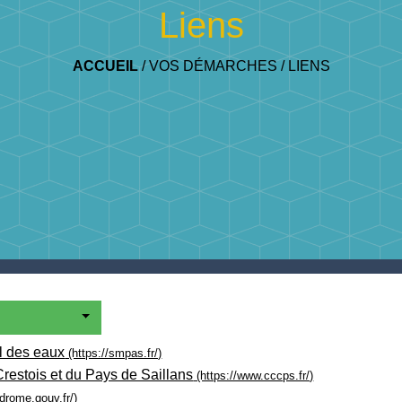
Liens
ACCUEIL
/
VOS DÉMARCHES
/
LIENS
l des eaux
(https://smpas.fr/)
stois et du Pays de Saillans
(https://www.cccps.fr/)
drome.gouv.fr/)