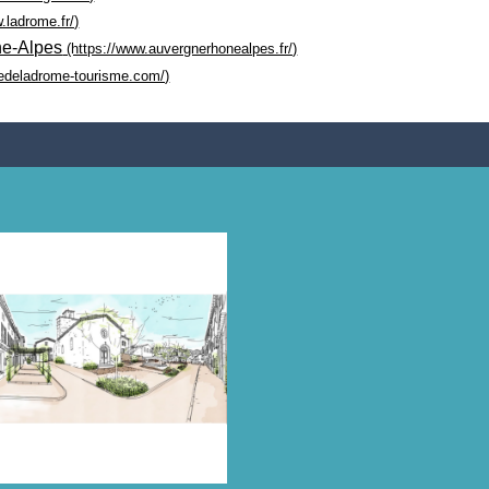
.ladrome.fr/)
ne-Alpes
(https://www.auvergnerhonealpes.fr/)
eedeladrome-tourisme.com/)