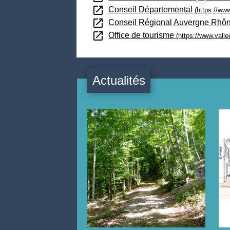
open_in_new
Conseil Départemental
(https://www
open_in_new
Conseil Régional Auvergne Rhô
open_in_new
Office de tourisme
(https://www.vall
Actualités