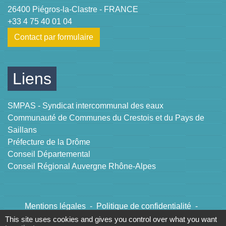
26400 Piégros-la-Clastre - FRANCE
+33 4 75 40 01 04
Contact par formulaire
Liens
SMPAS - Syndicat intercommunal des eaux
Communauté de Communes du Crestois et du Pays de
Saillans
Préfecture de la Drôme
Conseil Départemental
Conseil Régional Auvergne Rhône-Alpes
Mentions légales
-
Politique de confidentialité
-
Accessibilité
-
Plan du site
-
Gestion des cookies
This site uses cookies and gives you control over what you want