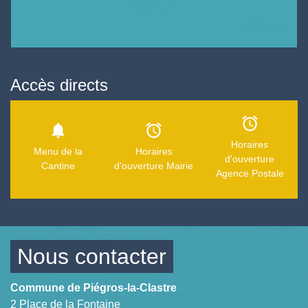
Voir tout
Accès directs
alarm
notifications
alarm
Horaires
Menu de la
Horaires
d'ouverture
Cantine
d'ouverture Mairie
Agence Postale
Nous contacter
Commune de Piégros-la-Clastre
2 Place de la Fontaine