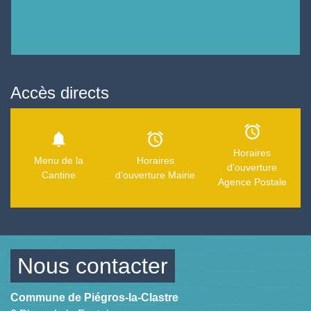
Voir tout
Accès directs
alarm
notifications
alarm
Horaires
Menu de la
Horaires
d'ouverture
Cantine
d'ouverture Mairie
Agence Postale
Nous contacter
Commune de Piégros-la-Clastre