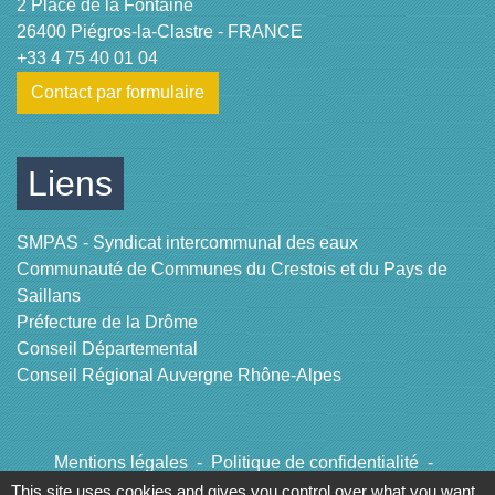
2 Place de la Fontaine
26400 Piégros-la-Clastre - FRANCE
+33 4 75 40 01 04
Contact par formulaire
Liens
SMPAS - Syndicat intercommunal des eaux
Communauté de Communes du Crestois et du Pays de
Saillans
Préfecture de la Drôme
Conseil Départemental
Conseil Régional Auvergne Rhône-Alpes
Mentions légales
-
Politique de confidentialité
-
Accessibilité
-
Plan du site
-
Gestion des cookies
This site uses cookies and gives you control over what you want