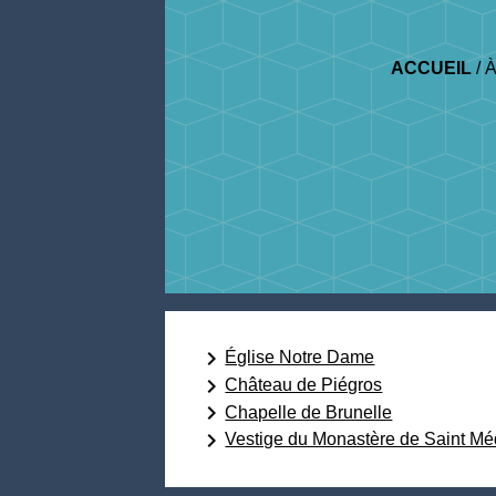
ACCUEIL
/
À
keyboard_arrow_right
Église Notre Dame
keyboard_arrow_right
Château de Piégros
keyboard_arrow_right
Chapelle de Brunelle
keyboard_arrow_right
Vestige du Monastère de Saint Mé