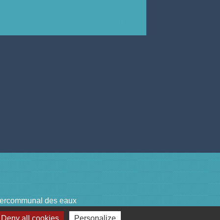
Voir tout
tercommunal des eaux
nes du Crestois et du Pays de Saillans
Deny all cookies
Personalize