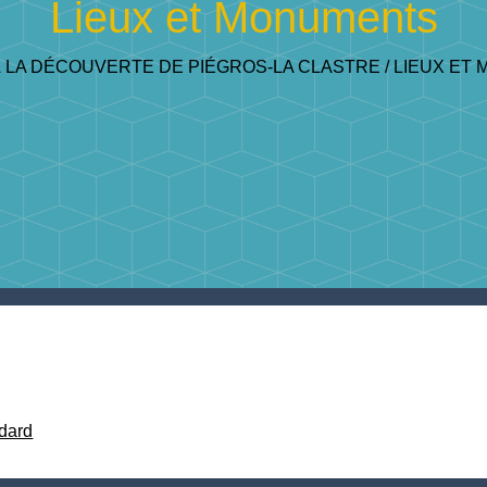
Lieux et Monuments
 LA DÉCOUVERTE DE PIÉGROS-LA CLASTRE
/
LIEUX ET
dard