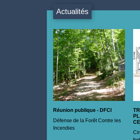
Actualités
Réunion publique - DFCI
T
PL
Défense de la Forêt Contre les
C
Incendies
Cir
for