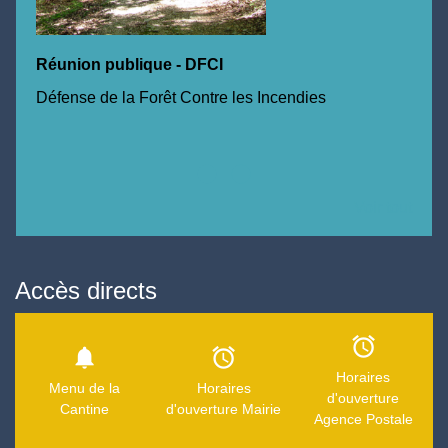
Réunion publique - DFCI
T
F
Défense de la Forêt Contre les Incendies
Ci
Voir tout
Accès directs
alarm
notifications
alarm
Horaires
Menu de la
Horaires
d'ouverture
Cantine
d'ouverture Mairie
Agence Postale